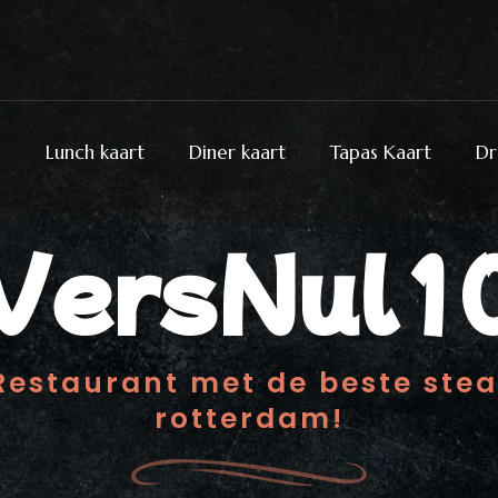
e
Lunch kaart
Diner kaart
Tapas Kaart
Dr
VersNul1
 Restaurant met de beste ste
rotterdam!