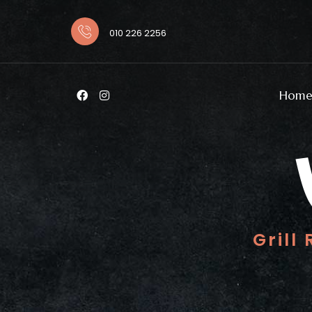
010 226 2256
Hom
Home
Grill