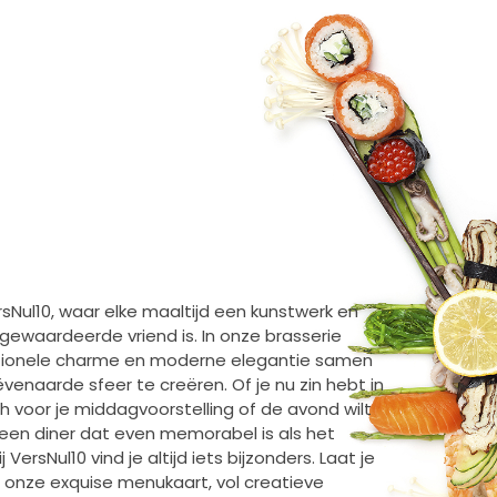
ers010
sNul10, waar elke maaltijd een kunstwerk en
gewaardeerde vriend is. In onze brasserie
tionele charme en moderne elegantie samen
enaarde sfeer te creëren. Of je nu zin hebt in
ch voor je middagvoorstelling of de avond wilt
 een diner dat even memorabel is als het
j VersNul10 vind je altijd iets bijzonders. Laat je
r onze exquise menukaart, vol creatieve