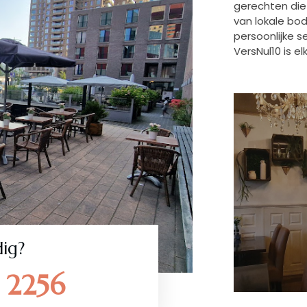
gerechten die 
van lokale bo
persoonlijke s
VersNul10 is e
ig?
 2256