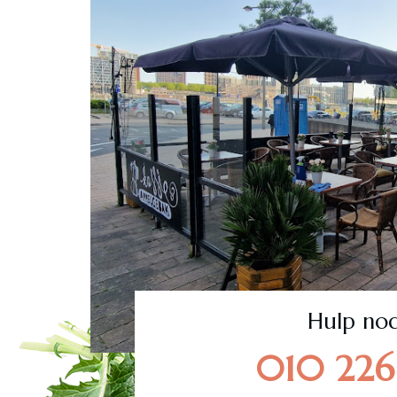
Hulp nod
010 226