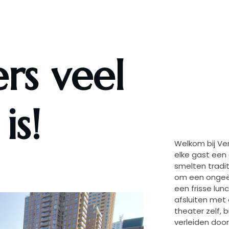
rs veel
V
is!
Welkom bij Ver
elke gast een 
smelten tradi
om een ongeëv
een frisse lun
afsluiten met
theater zelf, bi
verleiden doo