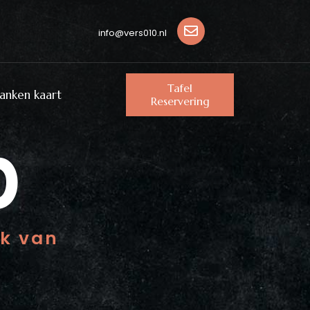
info@vers010.nl
Tafel
anken kaart
Reservering
0
ak van